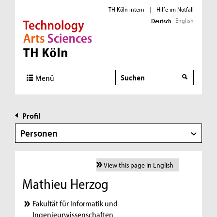
TH Köln intern
|
Hilfe im Notfall
English
Deutsch
Direkt zur Hauptnavigation
Direkt zur Subnavigation
Direkt zum Inhalt
Direkt zum Fußbereich
Suche
Menü
Profil
Personen
View this page in English
Mathieu Herzog
Fakultät für Informatik und
Ingenieurwissenschaften