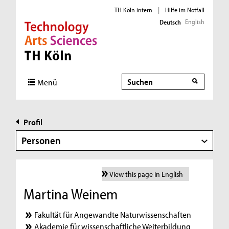
TH Köln intern
|
Hilfe im Notfall
English
Deutsch
Direkt zur Hauptnavigation
Direkt zur Subnavigation
Direkt zum Inhalt
Direkt zum Fußbereich
Suche
Menü
Profil
Personen
View this page in English
Martina Weinem
Fakultät für Angewandte Naturwissenschaften
Akademie für wissenschaftliche Weiterbildung