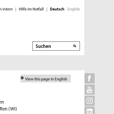
n intern
Hilfe im Notfall
English
|
|
Deutsch
Suche
View this page in English
en
ften (WI)