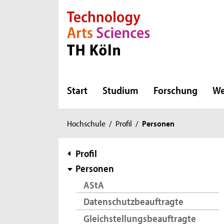
Direkt zur Hauptnavigation
Direkt zur Subnavigation
Direkt zum Inhalt
Direkt zum Fußbereich
Start
Studium
Forschung
We
Sie
Hochschule
/
Profil
/
Personen
sind
hier:
Subnavigation
Profil
Personen
AStA
Datenschutzbeauftragte
Gleichstellungsbeauftragte