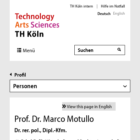
TH Köln intern
|
Hilfe im Notfall
English
Deutsch
Direkt zur Hauptnavigation
Direkt zur Subnavigation
Direkt zum Inhalt
Direkt zum Fußbereich
Suche
Menü
Profil
Personen
View this page in English
Prof. Dr. Marco Motullo
Dr. rer. pol., Dipl.-Kfm.