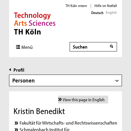
TH Köln intern
|
Hilfe im Notfall
English
Deutsch
Direkt zur Hauptnavigation
Direkt zur Subnavigation
Direkt zum Inhalt
Direkt zum Fußbereich
Suche
Menü
Profil
Personen
View this page in English
Kristin Benedikt
Fakultät für Wirtschafts- und Rechtswissenschaften
Schmalenbach Institut für