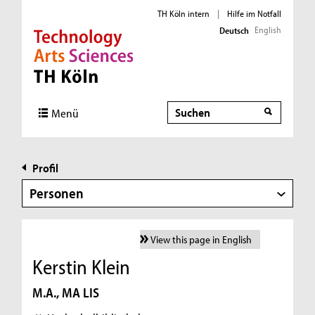
TH Köln intern
|
Hilfe im Notfall
English
Deutsch
Direkt zur Hauptnavigation
Direkt zur Subnavigation
Direkt zum Inhalt
Direkt zum Fußbereich
Suche
Menü
Profil
Personen
View this page in English
Kerstin Klein
M.A., MA LIS