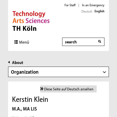
For Staff
|
In an Emergency
English
Deutsch
Direkt zur Hauptnavigation
Direkt zur Subnavigation
Direkt zum Inhalt
Direkt zum Fußbereich
Search
Menü
About
Organization
Diese Seite auf Deutsch ansehen
Kerstin Klein
M.A., MA LIS