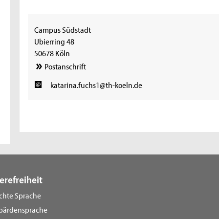
Campus Südstadt
Ubierring 48
50678 Köln
Postanschrift
katarina.fuchs1@th-koeln.de
erefreiheit
ichte Sprache
bärdensprache