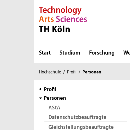
Direkt zur Hauptnavigation
Direkt zur Subnavigation
Direkt zum Inhalt
Direkt zum Fußbereich
Start
Studium
Forschung
We
Sie
Hochschule
/
Profil
/
Personen
sind
hier:
Subnavigation
Profil
Personen
AStA
Datenschutzbeauftragte
Gleichstellungsbeauftragte