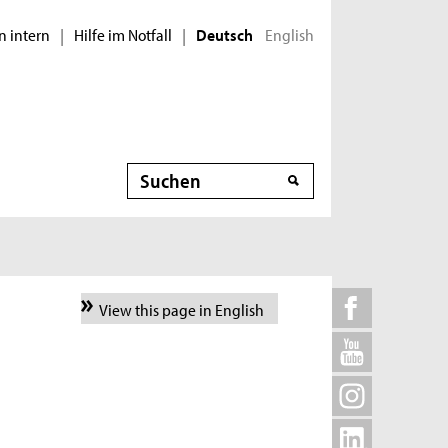
n intern
Hilfe im Notfall
English
|
|
Deutsch
Suche
View this page in English