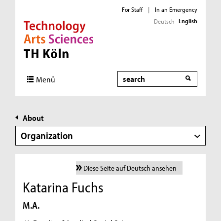
For Staff
|
In an Emergency
English
Deutsch
Direkt zur Hauptnavigation
Direkt zur Subnavigation
Direkt zum Inhalt
Direkt zum Fußbereich
Search
Menü
About
Organization
Diese Seite auf Deutsch ansehen
Katarina Fuchs
M.A.