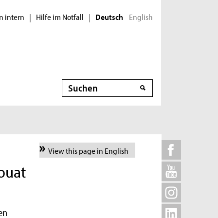
n intern
Hilfe im Notfall
English
|
|
Deutsch
Suche
View this page in English
ouat
en