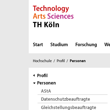
Direkt zur Hauptnavigation
Direkt zur Subnavigation
Direkt zum Inhalt
Direkt zum Fußbereich
Start
Studium
Forschung
We
Sie
Hochschule
/
Profil
/
Personen
sind
hier:
Subnavigation
Profil
Personen
AStA
Datenschutzbeauftragte
Gleichstellungsbeauftragte