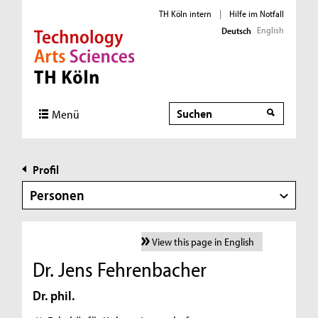
TH Köln intern
|
Hilfe im Notfall
English
Deutsch
Direkt zur Hauptnavigation
Direkt zur Subnavigation
Direkt zum Inhalt
Direkt zum Fußbereich
Suche
Menü
Profil
Personen
View this page in English
Dr. Jens Fehrenbacher
Dr. phil.