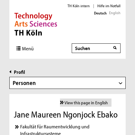
TH Köln intern
|
Hilfe im Notfall
English
Deutsch
Direkt zur Hauptnavigation
Direkt zur Subnavigation
Direkt zum Inhalt
Direkt zum Fußbereich
Suche
Menü
Profil
Personen
View this page in English
Jane Maureen Ngonjock Ebako
Fakultät für Raumentwicklung und
Infrastruktursysteme