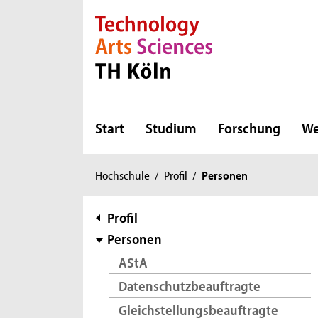
Direkt zur Hauptnavigation
Direkt zur Subnavigation
Direkt zum Inhalt
Direkt zum Fußbereich
Start
Studium
Forschung
We
Sie
Hochschule
/
Profil
/
Personen
sind
hier:
Subnavigation
Profil
Personen
AStA
Datenschutzbeauftragte
Gleichstellungsbeauftragte