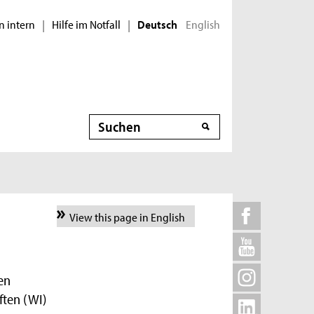
n intern
Hilfe im Notfall
English
|
|
Deutsch
Suche
View this page in English
en
ften (WI)