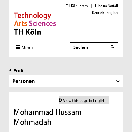
TH Köln intern
|
Hilfe im Notfall
English
Deutsch
Direkt zur Hauptnavigation
Direkt zur Subnavigation
Direkt zum Inhalt
Direkt zum Fußbereich
Suche
Menü
Profil
Personen
View this page in English
Mohammad Hussam
Mohmadah