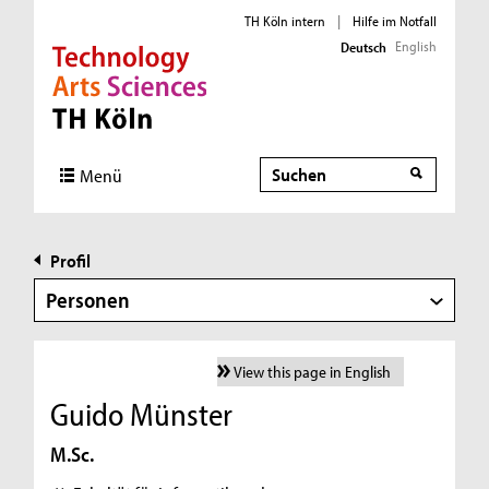
TH Köln intern
|
Hilfe im Notfall
English
Deutsch
Direkt zur Hauptnavigation
Direkt zur Subnavigation
Direkt zum Inhalt
Direkt zum Fußbereich
Suche
Menü
Profil
Personen
View this page in English
Guido Münster
M.Sc.