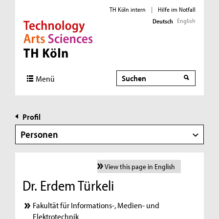
TH Köln intern
|
Hilfe im Notfall
English
Deutsch
Direkt zur Hauptnavigation
Direkt zur Subnavigation
Direkt zum Inhalt
Direkt zum Fußbereich
Suche
Menü
Profil
Personen
View this page in English
Dr. Erdem Türkeli
Fakultät für Informations-, Medien- und
Elektrotechnik