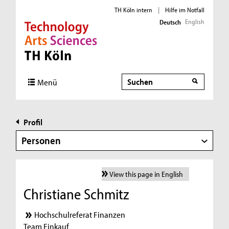
TH Köln intern
|
Hilfe im Notfall
English
Deutsch
Direkt zur Hauptnavigation
Direkt zur Subnavigation
Direkt zum Inhalt
Direkt zum Fußbereich
Suche
Menü
Profil
Personen
View this page in English
Christiane Schmitz
Hochschulreferat Finanzen
Team Einkauf