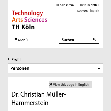
TH Köln intern
|
Hilfe im Notfall
English
Deutsch
Direkt zur Hauptnavigation
Direkt zur Subnavigation
Direkt zum Inhalt
Direkt zum Fußbereich
Suche
Menü
Profil
Personen
View this page in English
Dr. Christian Müller-
Hammerstein