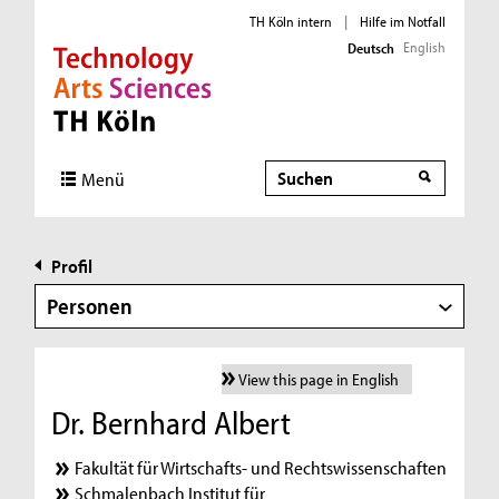
TH Köln intern
|
Hilfe im Notfall
English
Deutsch
Direkt zur Hauptnavigation
Direkt zur Subnavigation
Direkt zum Inhalt
Direkt zum Fußbereich
Suche
Menü
Profil
Personen
View this page in English
Dr. Bernhard Albert
Fakultät für Wirtschafts- und Rechtswissenschaften
Schmalenbach Institut für