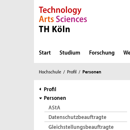
Direkt zur Hauptnavigation
Direkt zur Subnavigation
Direkt zum Inhalt
Direkt zum Fußbereich
Start
Studium
Forschung
We
Sie
Hochschule
/
Profil
/
Personen
sind
hier:
Subnavigation
Profil
Personen
AStA
Datenschutzbeauftragte
Gleichstellungsbeauftragte