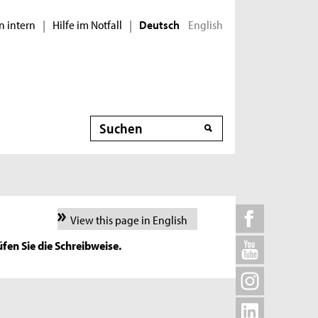
n intern
Hilfe im Notfall
English
|
|
Deutsch
Suche
View this page in English
fen Sie die Schreibweise.