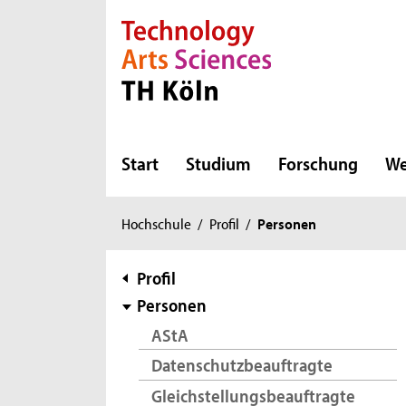
Direkt zur Hauptnavigation
Direkt zur Subnavigation
Direkt zum Inhalt
Direkt zum Fußbereich
Start
Studium
Forschung
We
Sie
Hochschule
/
Profil
/
Personen
sind
hier:
Subnavigation
Profil
Personen
AStA
Datenschutzbeauftragte
Gleichstellungsbeauftragte