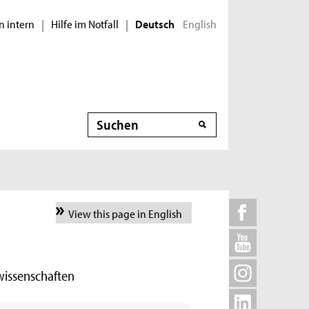
n intern
Hilfe im Notfall
English
|
|
Deutsch
Suche
View this page in English
wissenschaften