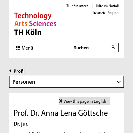
TH Köln intern
|
Hilfe im Notfall
English
Deutsch
Direkt zur Hauptnavigation
Direkt zur Subnavigation
Direkt zum Inhalt
Direkt zum Fußbereich
Suche
Menü
Profil
Personen
View this page in English
Prof. Dr. Anna Lena Göttsche
Dr. jur.