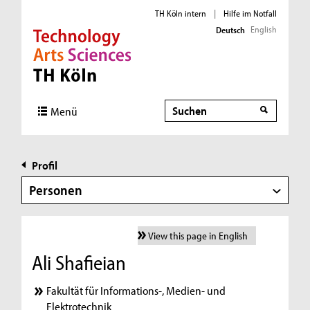
TH Köln intern
|
Hilfe im Notfall
English
Deutsch
Direkt zur Hauptnavigation
Direkt zur Subnavigation
Direkt zum Inhalt
Direkt zum Fußbereich
Suche
Menü
Profil
Personen
View this page in English
Ali Shafieian
Fakultät für Informations-, Medien- und
Elektrotechnik