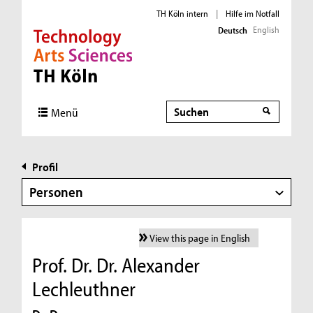
TH Köln intern
|
Hilfe im Notfall
English
Deutsch
Direkt zur Hauptnavigation
Direkt zur Subnavigation
Direkt zum Inhalt
Direkt zum Fußbereich
Suche
Menü
Profil
Personen
View this page in English
Prof. Dr. Dr. Alexander
Lechleuthner