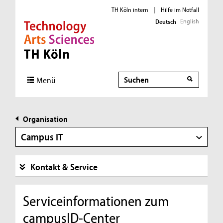
TH Köln intern
|
Hilfe im Notfall
English
Deutsch
Direkt zur Hauptnavigation
Direkt zur Subnavigation
Direkt zum Inhalt
Direkt zum Fußbereich
Suche
Menü
Organisation
Campus IT
Kontakt & Service
Serviceinformationen zum
campusID-Center