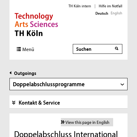
TH Köln intern
|
Hilfe im Notfall
English
Deutsch
Direkt zur Hauptnavigation
Direkt zur Subnavigation
Direkt zum Inhalt
Direkt zum Fußbereich
Suche
Menü
Outgoings
Doppelabschlussprogramme
Kontakt & Service
View this page in English
Doppelabschluss International