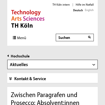
TH Köln intern
|
Hilfe im Notfall
English
Deutsch
Direkt zur Hauptnavigation
Direkt zur Subnavigation
Direkt zum Inhalt
Direkt zum Fußbereich
Suche
Menü
Hochschule
Aktuelles
Kontakt & Service
Zwischen Paragrafen und
Prosecco: Absolvent:innen