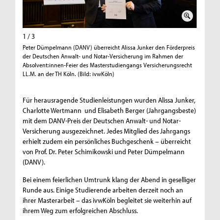
1 / 3
2 / 3
Peter Dümpelmann (DANV) überreicht Alissa Junker den Förderpreis
Charlott
der Deutschen Anwalt- und Notar-Versicherung im Rahmen der
Förderpr
Absolvent:innen-Feier des Masterstudiengangs Versicherungsrecht
ausgezei
LL.M. an der TH Köln. (Bild: ivwKöln)
des Mast
(Bild: iv
Für herausragende Studienleistungen wurden Alissa Junker,
Charlotte Wertmann und Elisabeth Berger (Jahrgangsbeste)
mit dem DANV-Preis der Deutschen Anwalt- und Notar-
Versicherung ausgezeichnet. Jedes Mitglied des Jahrgangs
erhielt zudem ein persönliches Buchgeschenk – überreicht
von Prof. Dr. Peter Schimikowski und Peter Dümpelmann
(DANV).
Bei einem feierlichen Umtrunk klang der Abend in geselliger
Runde aus. Einige Studierende arbeiten derzeit noch an
ihrer Masterarbeit – das ivwKöln begleitet sie weiterhin auf
ihrem Weg zum erfolgreichen Abschluss.