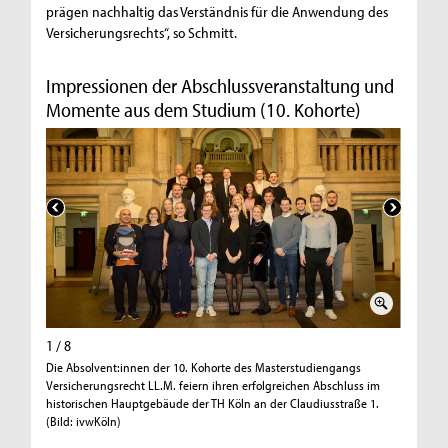
prägen nachhaltig das Verständnis für die Anwendung des
Versicherungsrechts“, so Schmitt.
Impressionen der Abschlussveranstaltung und
Momente aus dem Studium (10. Kohorte)
1 / 8
2 / 8
Die Absolvent:innen der 10. Kohorte des Masterstudiengangs
Beim fei
Versicherungsrecht LL.M. feiern ihren erfolgreichen Abschluss im
Masterst
historischen Hauptgebäude der TH Köln an der Claudiusstraße 1.
Teilnehm
(Bild: ivwKöln)
Foyer der