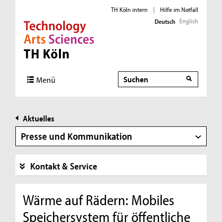
TH Köln intern
|
Hilfe im Notfall
English
Deutsch
Direkt zur Hauptnavigation
Direkt zur Subnavigation
Direkt zum Inhalt
Direkt zum Fußbereich
Suche
Menü
Aktuelles
Presse und Kommunikation
Kontakt & Service
Wärme auf Rädern: Mobiles
Speichersystem für öffentliche