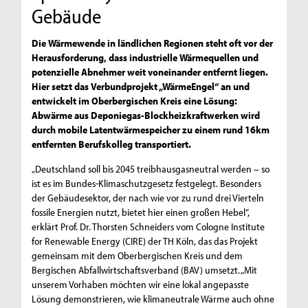
Gebäude
Die Wärmewende in ländlichen Regionen steht oft vor der
Herausforderung, dass industrielle Wärmequellen und
potenzielle Abnehmer weit voneinander entfernt liegen.
Hier setzt das Verbundprojekt „WärmeEngel“ an und
entwickelt im Oberbergischen Kreis eine Lösung:
Abwärme aus Deponiegas-Blockheizkraftwerken wird
durch mobile Latentwärmespeicher zu einem rund 16km
entfernten Berufskolleg transportiert.
„Deutschland soll bis 2045 treibhausgasneutral werden – so
ist es im Bundes-Klimaschutzgesetz festgelegt. Besonders
der Gebäudesektor, der nach wie vor zu rund drei Vierteln
fossile Energien nutzt, bietet hier einen großen Hebel“,
erklärt Prof. Dr. Thorsten Schneiders vom Cologne Institute
for Renewable Energy (CIRE) der TH Köln, das das Projekt
gemeinsam mit dem Oberbergischen Kreis und dem
Bergischen Abfallwirtschaftsverband (BAV) umsetzt. „Mit
unserem Vorhaben möchten wir eine lokal angepasste
Lösung demonstrieren, wie klimaneutrale Wärme auch ohne