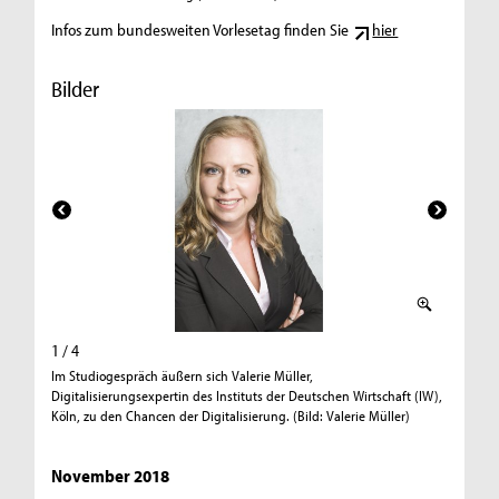
Infos zum bundesweiten Vorlesetag finden Sie
hier
Bilder
1 / 4
2 / 4
Im Studiogespräch äußern sich Valerie Müller,
Der Scha
Digitalisierungsexpertin des Instituts der Deutschen Wirtschaft (IW),
Stand-Up
Köln, zu den Chancen der Digitalisierung. (Bild: Valerie Müller)
November 2018