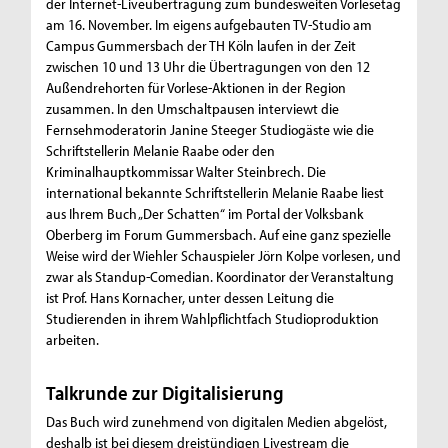
der Internet-Liveübertragung zum bundesweiten Vorlesetag
am 16. November. Im eigens aufgebauten TV-Studio am
Campus Gummersbach der TH Köln laufen in der Zeit
zwischen 10 und 13 Uhr die Übertragungen von den 12
Außendrehorten für Vorlese-Aktionen in der Region
zusammen. In den Umschaltpausen interviewt die
Fernsehmoderatorin Janine Steeger Studiogäste wie die
Schriftstellerin Melanie Raabe oder den
Kriminalhauptkommissar Walter Steinbrech. Die
international bekannte Schriftstellerin Melanie Raabe liest
aus Ihrem Buch „Der Schatten“ im Portal der Volksbank
Oberberg im Forum Gummersbach. Auf eine ganz spezielle
Weise wird der Wiehler Schauspieler Jörn Kolpe vorlesen, und
zwar als Standup-Comedian. Koordinator der Veranstaltung
ist Prof. Hans Kornacher, unter dessen Leitung die
Studierenden in ihrem Wahlpflichtfach Studioproduktion
arbeiten.
Talkrunde zur Digitalisierung
Das Buch wird zunehmend von digitalen Medien abgelöst,
deshalb ist bei diesem dreistündigen Livestream die