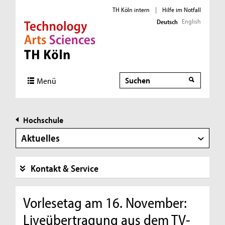
TH Köln intern
|
Hilfe im Notfall
English
Deutsch
Direkt zur Hauptnavigation
Direkt zur Subnavigation
Direkt zum Inhalt
Direkt zum Fußbereich
Suche
Menü
Hochschule
Aktuelles
Kontakt & Service
Vorlesetag am 16. November:
Liveübertragung aus dem TV-