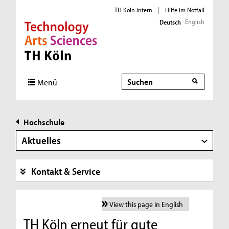
TH Köln intern
|
Hilfe im Notfall
English
Deutsch
Direkt zur Hauptnavigation
Direkt zur Subnavigation
Direkt zum Inhalt
Direkt zum Fußbereich
Suche
Menü
Hochschule
Aktuelles
Kontakt & Service
View this page in English
TH Köln erneut für gute