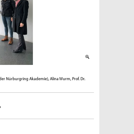
2 / 2
r der Nürburgring Akademie), Alina Wurm, Prof. Dr.
Proben von unterschied