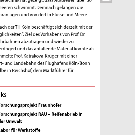
eltmeeren schwimmt. Demnach gelangen die
läranlagen und von dort in Flüsse und Meere.
h der TH Köln beschäftigt sich derzeit mit der
chkeiten“. Ziel des Vorhabens von Prof. Dr.
 Fahrbahnen abzutragen und wieder zu
rringert und das anfallende Material könnte als
ammelte Prof. Katrakova-Krüger mit einer
rt- und Landebahn des Flughafens Köln/Bonn
lbe in Reichshof, dem Marktführer für
nks
Forschungsprojekt Fraunhofer
Forschungsprojekt RAU – Reifenabrieb in
der Umwelt
Labor für Werkstoffe