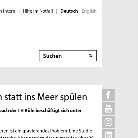
n intern
Hilfe im Notfall
English
|
|
Deutsch
Suche
 statt ins Meer spülen
ch der TH Köln beschäftigt sich unter
eren ist ein gravierendes Problem. Eine Studie
gietechnik hat gezeigt, dass Autoreifen über 30