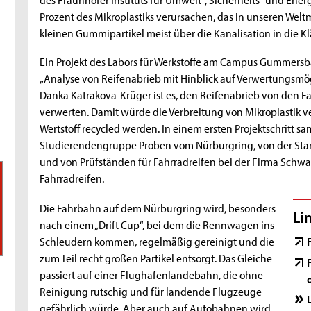
Prozent des Mikroplastiks verursachen, das in unseren W
kleinen Gummipartikel meist über die Kanalisation in die K
Ein Projekt des Labors für Werkstoffe am Campus Gummersbac
„Analyse von Reifenabrieb mit Hinblick auf Verwertungsmögli
Danka Katrakova-Krüger ist es, den Reifenabrieb von den
verwerten. Damit würde die Verbreitung von Mikroplastik ve
Wertstoff recycled werden. In einem ersten Projektschritt s
Studierendengruppe Proben vom Nürburgring, von der Sta
und von Prüfständen für Fahrradreifen bei der Firma Schwa
Fahrradreifen.
Die Fahrbahn auf dem Nürburgring wird, besonders
Li
nach einem „Drift Cup“, bei dem die Rennwagen ins
Schleudern kommen, regelmäßig gereinigt und die
zum Teil recht großen Partikel entsorgt. Das Gleiche
passiert auf einer Flughafenlandebahn, die ohne
Reinigung rutschig und für landende Flugzeuge
gefährlich würde. Aber auch auf Autobahnen wird