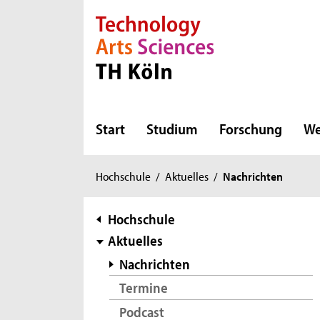
Direkt zur Hauptnavigation
Direkt zur Subnavigation
Direkt zum Inhalt
Direkt zum Fußbereich
Start
Studium
Forschung
We
Sie
Hochschule
/
Aktuelles
/
Nachrichten
sind
hier:
Subnavigation
Hochschule
Aktuelles
Nachrichten
Termine
Podcast