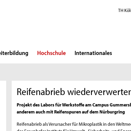
TH Köl
iterbildung
Hochschule
Internationales
Reifenabrieb wiederverwerten
Projekt des Labors für Werkstoffe am Campus Gummersba
anderem auch mit Reifenspuren auf dem Nürburgring
Reifenabrieb als Verursacher für Mikroplastik in den Weltme
des Fraunhofer Instituts für Umwelt-, Sicherheits- und Ener