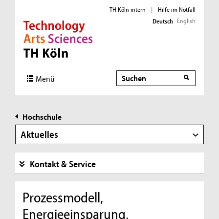
TH Köln intern
|
Hilfe im Notfall
English
Deutsch
Direkt zur Hauptnavigation
Direkt zur Subnavigation
Direkt zum Inhalt
Direkt zum Fußbereich
Suche
Menü
Hochschule
Aktuelles
Kontakt & Service
Prozessmodell,
Energieeinsparung,