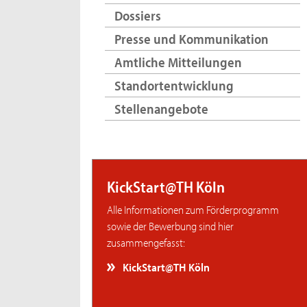
Dossiers
Presse und Kommunikation
Amtliche Mitteilungen
Standortentwicklung
Stellenangebote
KickStart@TH Köln
Alle Informationen zum Förderprogramm
sowie der Bewerbung sind hier
zusammengefasst:
KickStart@TH Köln