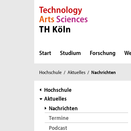
Direkt zur Hauptnavigation
Direkt zur Subnavigation
Direkt zum Inhalt
Direkt zum Fußbereich
Start
Studium
Forschung
We
Sie
Hochschule
/
Aktuelles
/
Nachrichten
sind
hier:
Subnavigation
Hochschule
Aktuelles
Nachrichten
Termine
Podcast