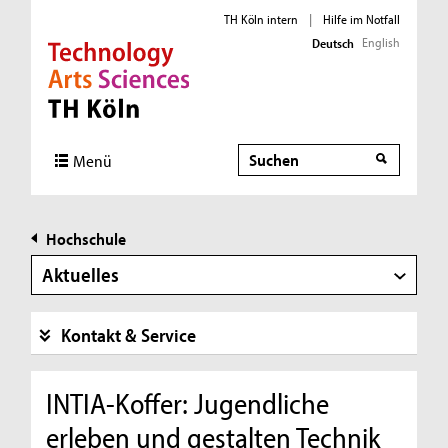
TH Köln intern
|
Hilfe im Notfall
English
Deutsch
Direkt zur Hauptnavigation
Direkt zur Subnavigation
Direkt zum Inhalt
Direkt zum Fußbereich
Suche
Menü
Hochschule
Aktuelles
Kontakt & Service
INTIA-Koffer: Jugendliche
erleben und gestalten Technik