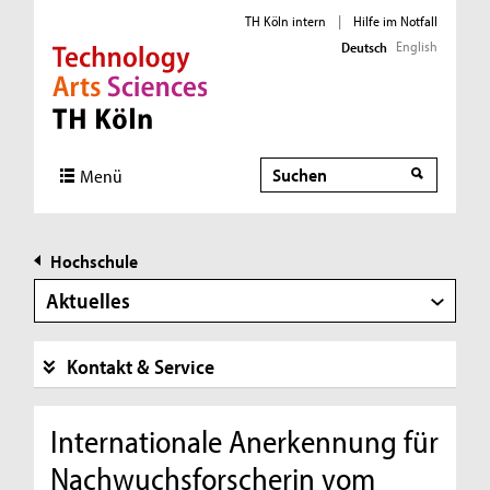
TH Köln intern
|
Hilfe im Notfall
English
Deutsch
Direkt zur Hauptnavigation
Direkt zur Subnavigation
Direkt zum Inhalt
Direkt zum Fußbereich
Suche
Menü
Hochschule
Aktuelles
Kontakt & Service
Internationale Anerkennung für
Nachwuchsforscherin vom