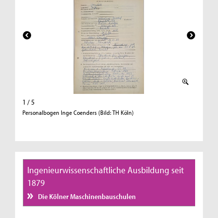
1 / 5
2 / 5
Personalbogen Inge Coenders (Bild: TH Köln)
Personal
Ingenieurwissenschaftliche Ausbildung seit
1879
Die Kölner Maschinenbauschulen