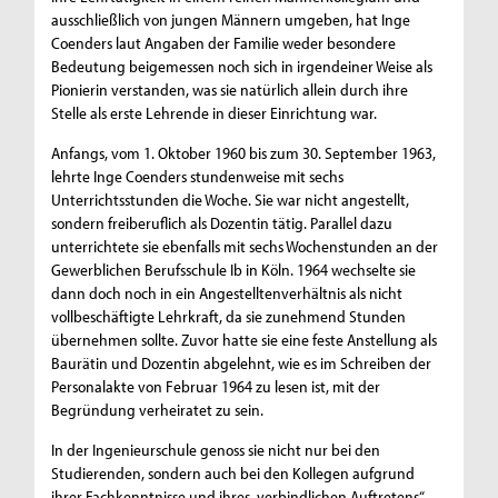
ausschließlich von jungen Männern umgeben, hat Inge
Coenders laut Angaben der Familie weder besondere
Bedeutung beigemessen noch sich in irgendeiner Weise als
Pionierin verstanden, was sie natürlich allein durch ihre
Stelle als erste Lehrende in dieser Einrichtung war.
Anfangs, vom 1. Oktober 1960 bis zum 30. September 1963,
lehrte Inge Coenders stundenweise mit sechs
Unterrichtsstunden die Woche. Sie war nicht angestellt,
sondern freiberuflich als Dozentin tätig. Parallel dazu
unterrichtete sie ebenfalls mit sechs Wochenstunden an der
Gewerblichen Berufsschule Ib in Köln. 1964 wechselte sie
dann doch noch in ein Angestelltenverhältnis als nicht
vollbeschäftigte Lehrkraft, da sie zunehmend Stunden
übernehmen sollte. Zuvor hatte sie eine feste Anstellung als
Baurätin und Dozentin abgelehnt, wie es im Schreiben der
Personalakte von Februar 1964 zu lesen ist, mit der
Begründung verheiratet zu sein.
In der Ingenieurschule genoss sie nicht nur bei den
Studierenden, sondern auch bei den Kollegen aufgrund
ihrer Fachkenntnisse und ihres „verbindlichen Auftretens“