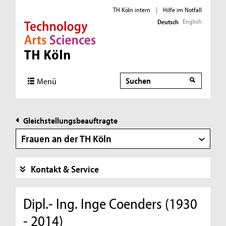
TH Köln intern
|
Hilfe im Notfall
English
Deutsch
Direkt zur Hauptnavigation
Direkt zur Subnavigation
Direkt zum Inhalt
Direkt zum Fußbereich
Suche
Menü
Gleichstellungsbeauftragte
Frauen an der TH Köln
Kontakt & Service
Dipl.- Ing. Inge Coenders (1930
- 2014)