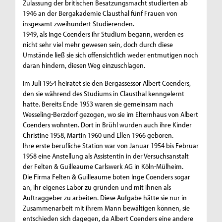
Zulassung der britischen Besatzungsmacht studierten ab
1946 an der Bergakademie Clausthal fünf Frauen von
insgesamt zweihundert Studierenden.
1949, als Inge Coenders ihr Studium begann, werden es
nicht sehr viel mehr gewesen sein, doch durch diese
Umstände ließ sie sich offensichtlich weder entmutigen noch
daran hindern, diesen Weg einzuschlagen.
Im Juli 1954 heiratet sie den Bergassessor Albert Coenders,
den sie während des Studiums in Clausthal kenngelernt
hatte. Bereits Ende 1953 waren sie gemeinsam nach
Wesseling-Berzdorf gezogen, wo sie im Elternhaus von Albert
Coenders wohnten. Dort in Brühl wurden auch ihre Kinder
Christine 1958, Martin 1960 und Ellen 1966 geboren.
Ihre erste berufliche Station war von Januar 1954 bis Februar
1958 eine Anstellung als Assistentin in der Versuchsanstalt
der Felten & Guilleaume Carlswerk AG in Köln-Mülheim.
Die Firma Felten & Guilleaume boten Inge Coenders sogar
an, ihr eigenes Labor zu gründen und mit ihnen als
Auftraggeber zu arbeiten. Diese Aufgabe hätte sie nur in
Zusammenarbeit mit ihrem Mann bewältigen können, sie
entschieden sich dagegen, da Albert Coenders eine andere