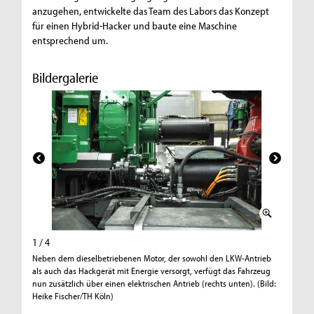
anzugehen, entwickelte das Team des Labors das Konzept
für einen Hybrid-Hacker und baute eine Maschine
entsprechend um.
Bildergalerie
1 / 4
2 / 4
Neben dem dieselbetriebenen Motor, der sowohl den LKW-Antrieb
Der Hybr
als auch das Hackgerät mit Energie versorgt, verfügt das Fahrzeug
Leistung
nun zusätzlich über einen elektrischen Antrieb (rechts unten). (Bild:
Betriebsp
Heike Fischer/TH Köln)