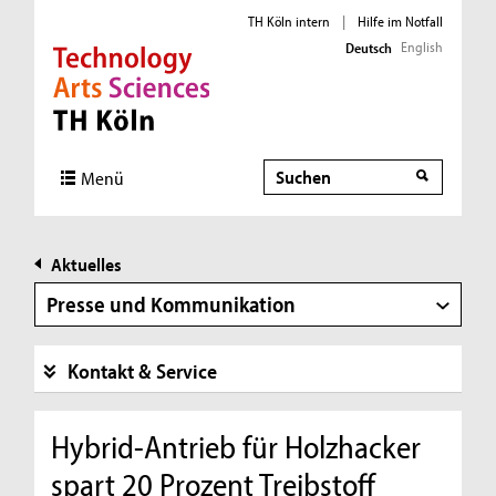
TH Köln intern
|
Hilfe im Notfall
English
Deutsch
Direkt zur Hauptnavigation
Direkt zur Subnavigation
Direkt zum Inhalt
Direkt zum Fußbereich
Suche
Menü
Aktuelles
Presse und Kommunikation
Kontakt & Service
Hybrid-Antrieb für Holzhacker
spart 20 Prozent Treibstoff