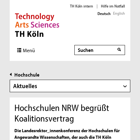
TH Köln intern
|
Hilfe im Notfall
English
Deutsch
Direkt zur Hauptnavigation
Direkt zur Subnavigation
Direkt zum Inhalt
Direkt zum Fußbereich
Suche
Menü
Hochschule
Aktuelles
Hochschulen NRW begrüßt
Koalitionsvertrag
Die Landesrektor_innenkonferenz der Hochschulen für
Angewandte Wissenschaften, der auch die TH Köln