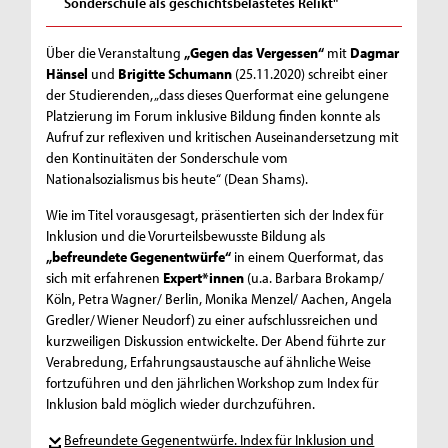
Sonderschule als geschichtsbelastetes Relikt"
Über die Veranstaltung
„Gegen das Vergessen“
mit
Dagmar
Hänsel
und
Brigitte Schumann
(25.11.2020) schreibt einer
der Studierenden, „dass dieses Querformat eine gelungene
Platzierung im Forum inklusive Bildung finden konnte als
Aufruf zur reflexiven und kritischen Auseinandersetzung mit
den Kontinuitäten der Sonderschule vom
Nationalsozialismus bis heute“ (Dean Shams).
Wie im Titel vorausgesagt, präsentierten sich der Index für
Inklusion und die Vorurteilsbewusste Bildung als
„befreundete Gegenentwürfe“
in einem Querformat, das
sich mit erfahrenen
Expert*innen
(u.a. Barbara Brokamp/
Köln, Petra Wagner/ Berlin, Monika Menzel/ Aachen, Angela
Gredler/ Wiener Neudorf) zu einer aufschlussreichen und
kurzweiligen Diskussion entwickelte. Der Abend führte zur
Verabredung, Erfahrungsaustausche auf ähnliche Weise
fortzuführen und den jährlichen Workshop zum Index für
Inklusion bald möglich wieder durchzuführen.
Befreundete Gegenentwürfe. Index für Inklusion und