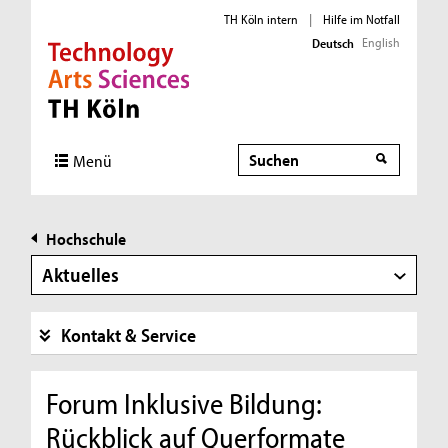
TH Köln intern
|
Hilfe im Notfall
English
Deutsch
Direkt zur Hauptnavigation
Direkt zur Subnavigation
Direkt zum Inhalt
Direkt zum Fußbereich
Suche
Menü
Hochschule
Aktuelles
Kontakt & Service
Forum Inklusive Bildung:
Rückblick auf Querformate