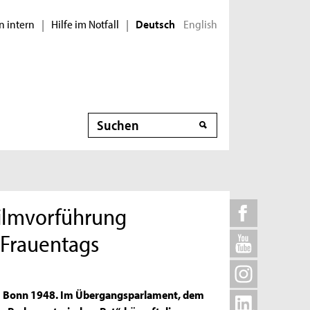
n intern
Hilfe im Notfall
English
|
|
Deutsch
Suche
Filmvorführung
n Frauentags
Bonn 1948. Im Übergangsparlament, dem