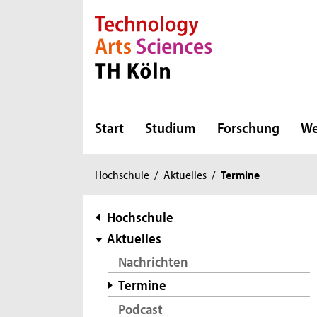
Direkt zur Hauptnavigation
Direkt zur Subnavigation
Direkt zum Inhalt
Direkt zum Fußbereich
Start
Studium
Forschung
We
Sie
Hochschule
/
Aktuelles
/
Termine
sind
hier:
Subnavigation
Hochschule
Aktuelles
Nachrichten
Termine
Podcast