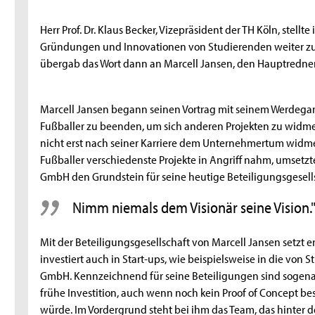
Herr Prof. Dr. Klaus Becker, Vizepräsident der TH Köln, stellt
Gründungen und Innovationen von Studierenden weiter zu f
übergab das Wort dann an Marcell Jansen, den Hauptredne
Marcell Jansen begann seinen Vortrag mit seinem Werdegang
Fußballer zu beenden, um sich anderen Projekten zu widmen
nicht erst nach seiner Karriere dem Unternehmertum widme
Fußballer verschiedenste Projekte in Angriff nahm, umset
GmbH den Grundstein für seine heutige Beteiligungsgesells
Nimm niemals dem Visionär seine Vision.
Mit der Beteiligungsgesellschaft von Marcell Jansen setzt e
investiert auch in Start-ups, wie beispielsweise in die von
GmbH. Kennzeichnend für seine Beteiligungen sind sogenan
frühe Investition, auch wenn noch kein Proof of Concept bes
würde. Im Vordergrund steht bei ihm das Team, das hinter der