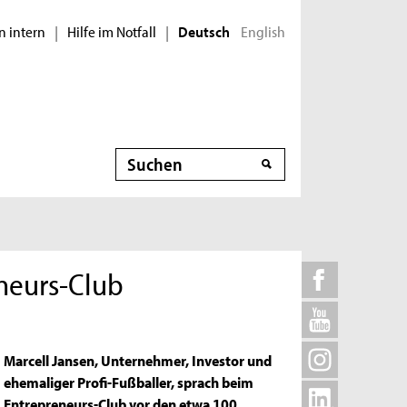
n intern
Hilfe im Notfall
English
|
|
Deutsch
Suche
neurs-Club
Marcell Jansen, Unternehmer, Investor und
ehemaliger Profi-Fußballer, sprach beim
Entrepreneurs-Club vor den etwa 100