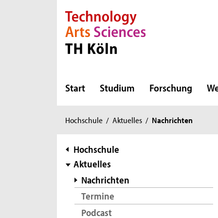
Direkt zur Hauptnavigation
Direkt zur Subnavigation
Direkt zum Inhalt
Direkt zum Fußbereich
Start
Studium
Forschung
We
Sie
Hochschule
/
Aktuelles
/
Nachrichten
sind
hier:
Subnavigation
Hochschule
Aktuelles
Nachrichten
Termine
Podcast