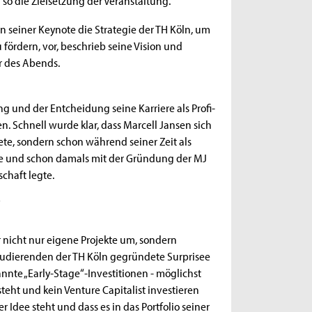
e in seiner Keynote die Strategie der TH Köln, um
ördern, vor, beschrieb seine Vision und
r des Abends.
 und der Entcheidung seine Karriere als Profi-
. Schnell wurde klar, dass Marcell Jansen sich
te, sondern schon während seiner Zeit als
zte und schon damals mit der Gründung der MJ
chaft legte.
"
r nicht nur eigene Projekte um, sondern
 Studierenden der TH Köln gegründete Surprisee
nte „Early-Stage“-Investitionen - möglichst
teht und kein Venture Capitalist investieren
 Idee steht und dass es in das Portfolio seiner