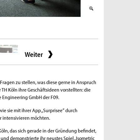
2 / 4
Surprisee GmbH beim E
Weiter
Fragen zu stellen, was diese gerne in Anspruch
TH Köln ihre Geschäftsideen vorstellten: die
e Engineering GmbH der F09.
ie sie mit ihrer App „Surprisee“ durch
 intensivieren möchten.
ln, das sich gerade in der Gründung befindet,
und demonstrierte ihr neustes Spiel „Isometric