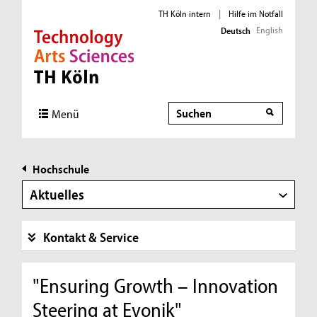
TH Köln intern
|
Hilfe im Notfall
English
Deutsch
Direkt zur Hauptnavigation
Direkt zur Subnavigation
Direkt zum Inhalt
Direkt zum Fußbereich
Suche
Menü
Hochschule
Aktuelles
Kontakt & Service
"Ensuring Growth – Innovation
Steering at Evonik"