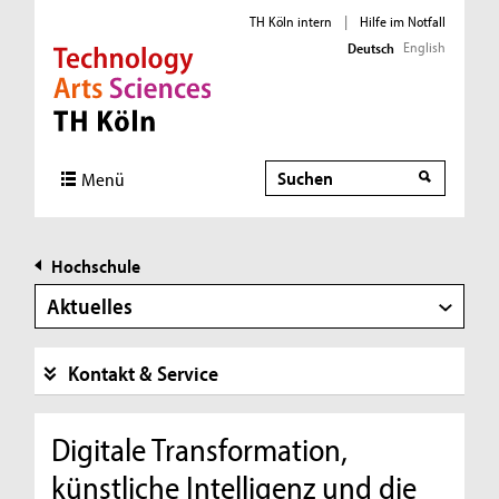
TH Köln intern
|
Hilfe im Notfall
English
Deutsch
Direkt zur Hauptnavigation
Direkt zur Subnavigation
Direkt zum Inhalt
Direkt zum Fußbereich
Suche
Menü
Hochschule
Aktuelles
Kontakt & Service
Digitale Transformation,
künstliche Intelligenz und die