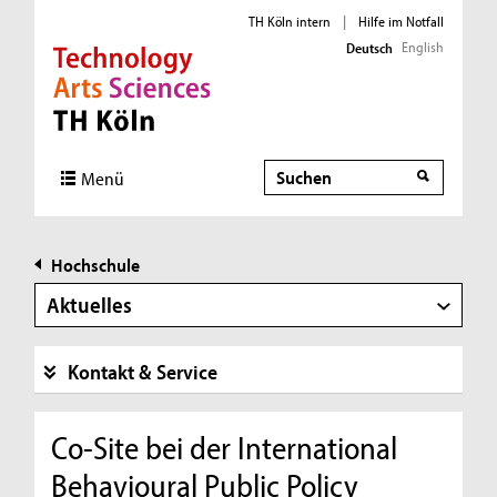
TH Köln intern
|
Hilfe im Notfall
English
Deutsch
Direkt zur Hauptnavigation
Direkt zur Subnavigation
Direkt zum Inhalt
Direkt zum Fußbereich
Suche
Menü
Hochschule
Aktuelles
Kontakt & Service
Co-Site bei der International
Behavioural Public Policy