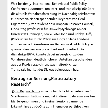
Welt bei der
International Behavioural Public Policy
Conference
zusammen, um inter- und transdisziplinär über
die aktuelle Verhaltensforschung im Nachhaltigkeitskontext
zu sprechen. Neben spannenden Keynotes von Gerd
Gigerenzer (Vizepräsident des European Research Council),
Linda Steg (Professorin für Umweltpsychologie an der
Universität Groningen) sowie Peter John und Bobby Duffy
(Professoren für Public Policy am King’s College London),
wurden neue Erkenntnisse zur Behavioural Public Policy in
spannenden Sessions präsentiert und diskutiert. Die
diesjährige IBPPC konnte dabei im Vergleich zu den
Vorjahren einen deutlich höheren Anteil an Besuchenden
aus der Praxis verzeichnen, was maßgeblich zur
Transdisziplinarität des Dialogs beigetragen hat.
Beitrag zur Session „Participatory
Research“
Dr. Regina Harms
, wissenschaftliche Mitarbeiterin im Co-
Site-Kommunikationsteam, hat in diesem Jahr zum zweiten
Mal teilgenommen und in einer Session spannende
Erkenntnisse aus Co-Site zum Thema der partizipativen