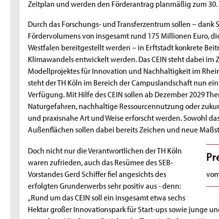
Zeitplan und werden den Förderantrag planmäßig zum 30. J
Durch das Forschungs- und Transferzentrum sollen – dank 
Fördervolumens von insgesamt rund 175 Millionen Euro, di
Westfalen bereitgestellt werden – in Erftstadt konkrete Bei
Klimawandels entwickelt werden. Das CEIN steht dabei im
Modellprojektes für Innovation und Nachhaltigkeit im Rhein
steht der TH Köln im Bereich der Campuslandschaft nun ein
Verfügung. Mit Hilfe des CEIN sollen ab Dezember 2029 Them
Naturgefahren, nachhaltige Ressourcennutzung oder zukunft
und praxisnahe Art und Weise erforscht werden. Sowohl das
Außenflächen sollen dabei bereits Zeichen und neue Maßst
Doch nicht nur die Verantwortlichen der TH Köln
Pr
waren zufrieden, auch das Resümee des SEB-
Vorstandes Gerd Schiffer fiel angesichts des
vom
erfolgten Grunderwerbs sehr positiv aus - denn:
„Rund um das CEIN soll ein insgesamt etwa sechs
Hektar großer Innovationspark für Start-ups sowie junge 