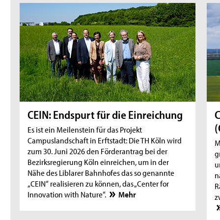
CEIN: Endspurt für die Einreichung
C
(
Es ist ein Meilenstein für das Projekt
Campuslandschaft in Erftstadt: Die TH Köln wird
M
zum 30. Juni 2026 den Förderantrag bei der
g
Bezirksregierung Köln einreichen, um in der
u
Nähe des Liblarer Bahnhofes das so genannte
n
„CEIN“ realisieren zu können, das „Center for
R
Innovation with Nature“.
Mehr
z