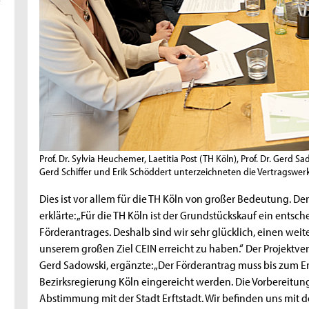
Prof. Dr. Sylvia Heuchemer, Laetitia Post (TH Köln), Prof. Dr. Gerd 
Gerd Schiffer und Erik Schöddert unterzeichneten die Vertragswe
Dies ist vor allem für die TH Köln von großer Bedeutung. De
erklärte: „Für die TH Köln ist der Grundstückskauf ein ents
Förderantrages. Deshalb sind wir sehr glücklich, einen we
unserem großen Ziel CEIN erreicht zu haben.“ Der Projektvera
Gerd Sadowski, ergänzte: „Der Förderantrag muss bis zum En
Bezirksregierung Köln eingereicht werden. Die Vorbereitung
Abstimmung mit der Stadt Erftstadt. Wir befinden uns mit