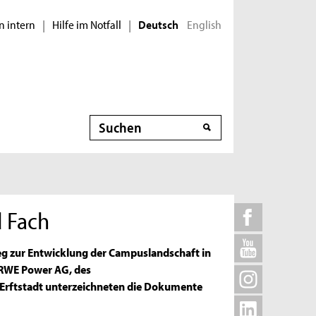
n intern
Hilfe im Notfall
English
|
|
Deutsch
Suche
d Fach
Weg zur Entwicklung der Campuslandschaft in
r RWE Power AG, des
t Erftstadt unterzeichneten die Dokumente