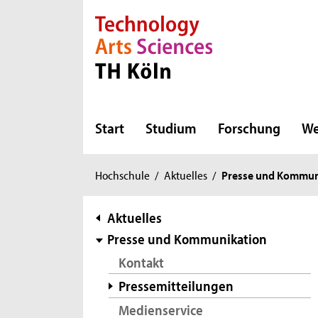
Direkt zur Hauptnavigation
Direkt zur Subnavigation
Direkt zum Inhalt
Direkt zum Fußbereich
Start
Studium
Forschung
We
Sie
Hochschule
/
Aktuelles
/
Presse und Kommun
sind
hier:
Subnavigation
Aktuelles
Presse und Kommunikation
Kontakt
Pressemitteilungen
Medienservice