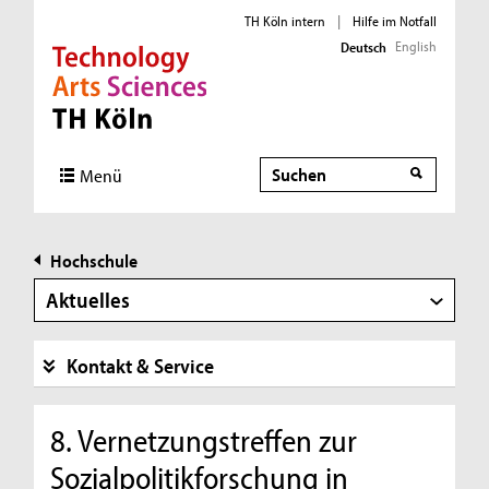
TH Köln intern
|
Hilfe im Notfall
English
Deutsch
Direkt zur Hauptnavigation
Direkt zur Subnavigation
Direkt zum Inhalt
Direkt zum Fußbereich
Suche
Menü
Hochschule
Aktuelles
Kontakt & Service
8. Vernetzungstreffen zur
Sozialpolitikforschung in