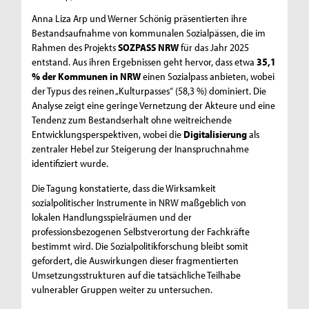
Anna Liza Arp und Werner Schönig präsentierten ihre
Bestandsaufnahme von kommunalen Sozialpässen, die im
Rahmen des Projekts
SOZPASS NRW
für das Jahr 2025
entstand. Aus ihren Ergebnissen geht hervor, dass etwa
35,1
% der Kommunen in NRW
einen Sozialpass anbieten, wobei
der Typus des reinen „Kulturpasses“ (58,3 %) dominiert. Die
Analyse zeigt eine geringe Vernetzung der Akteure und eine
Tendenz zum Bestandserhalt ohne weitreichende
Entwicklungsperspektiven, wobei die
Digitalisierung
als
zentraler Hebel zur Steigerung der Inanspruchnahme
identifiziert wurde.
Die Tagung konstatierte, dass die Wirksamkeit
sozialpolitischer Instrumente in NRW maßgeblich von
lokalen Handlungsspielräumen und der
professionsbezogenen Selbstverortung der Fachkräfte
bestimmt wird. Die Sozialpolitikforschung bleibt somit
gefordert, die Auswirkungen dieser fragmentierten
Umsetzungsstrukturen auf die tatsächliche Teilhabe
vulnerabler Gruppen weiter zu untersuchen.