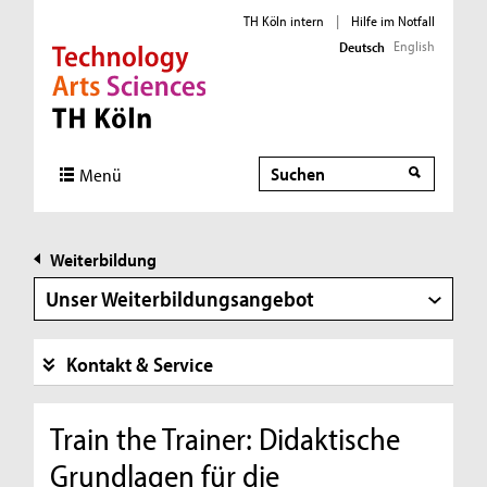
TH Köln intern
|
Hilfe im Notfall
English
Deutsch
Direkt zur Hauptnavigation
Direkt zur Subnavigation
Direkt zum Inhalt
Direkt zum Fußbereich
Suche
Menü
Weiterbildung
Unser Weiterbildungsangebot
Kontakt & Service
Train the Trainer: Didaktische
Grundlagen für die