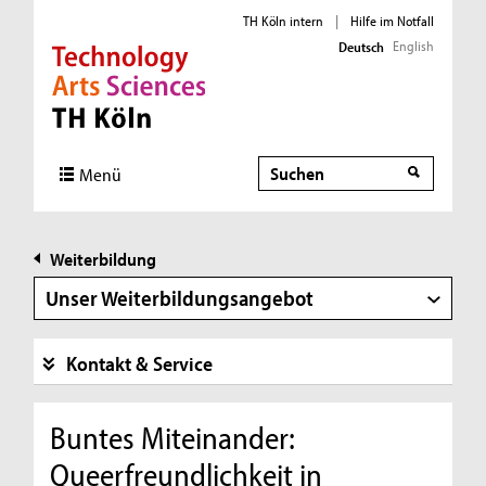
TH Köln intern
|
Hilfe im Notfall
English
Deutsch
Direkt zur Hauptnavigation
Direkt zur Subnavigation
Direkt zum Inhalt
Direkt zum Fußbereich
Suche
Menü
Weiterbildung
Unser Weiterbildungsangebot
Kontakt & Service
Buntes Miteinander:
Queerfreundlichkeit in