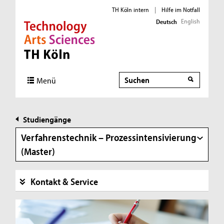
TH Köln intern
|
Hilfe im Notfall
English
Deutsch
Direkt zur Hauptnavigation
Direkt zur Subnavigation
Direkt zum Inhalt
Direkt zum Fußbereich
Suche
Menü
Studiengänge
Verfahrenstechnik – Prozessintensivierung
(Master)
Kontakt & Service