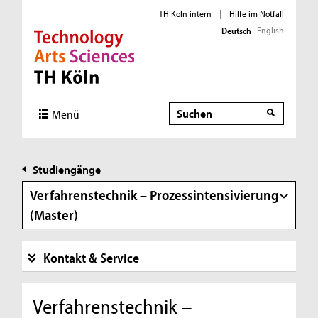
TH Köln intern
|
Hilfe im Notfall
English
Deutsch
Direkt zur Hauptnavigation
Direkt zur Subnavigation
Direkt zum Inhalt
Direkt zum Fußbereich
Suche
Menü
Studiengänge
Verfahrenstechnik – Prozessintensivierung
(Master)
Kontakt & Service
Verfahrenstechnik –